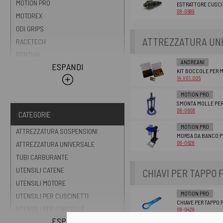
MOTION PRO
ESTRATTORE CUSCI
08-0689
MOTOREX
ODI GRIPS
ATTREZZATURA UN
RACETECH
RENTHAL
ANDREANI
ESPANDI
TWIN AIR
KIT BOCCOLE PER 
14.V01.005
VHM RACING PRODUCTS
MOTION PRO
SMONTA MOLLE PE
08-0608
CATEGORIE
MOTION PRO
ATTREZZATURA SOSPENSIONI
MORSA DA BANCO P
08-0628
ATTREZZATURA UNIVERSALE
TUBI CARBURANTE
UTENSILI CATENE
CHIAVI PER TAPPO
UTENSILI MOTORE
MOTION PRO
UTENSILI PER CUSCINETTI
CHIAVE PER TAPPO 
UTENSILI PER FORCELLE
08-0429
ESPANDI
UTENSILI PER RUOTE