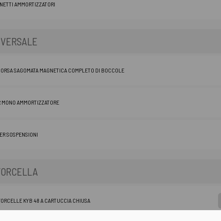
NETTI AMMORTIZZATORI
IVERSALE
MORSA SAGOMATA MAGNETICA COMPLETO DI BOCCOLE
R MONO AMMORTIZZATORE
ER SOSPENSIONI
 FORCELLA
FORCELLE KYB 48 A CARTUCCIA CHIUSA