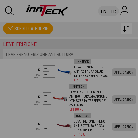
EN
FR
LEVE COMANDI CAVI
SCEGLI CATEGORIE
LEVE FRIZIONE
LEVE FRENO-FRIZIONE ANTIROTTURA
INNTECK
LEVA FRIZIONE FRENO
AGGIUNGI AL
€
ANTIROTTURA BLUE
APPLICAZIONI
CARRELLO
IVA
KTM SX85 FREERIDE 350
50.35
incl.
LPF1007B
INNTECK
LEVA FRIZIONE FRENO
AGGIUNGI AL
ANTIROTTURA ARANCIONE
€
APPLICAZIONI
CARRELLO
KTM SX85 14-17 FREERIDE
IVA
50.35
350 14-16
incl.
LPF1007O
INNTECK
LEVA FRIZIONE FRENO
AGGIUNGI AL
€
ANTIROTTURA ROSSA
APPLICAZIONI
CARRELLO
IVA
KTM SX85 FREERIDE 350
50.35
incl.
LPF1007R