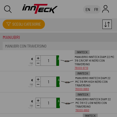
EN
FR
LEVE COMANDI CAVI
SCEGLI CATEGORIE
MANUBRI
MANUBRI CON TRAVERSINO
INNTECK
MANUBRIO INNTECK DIAM 22 MC
AGGIUNGI AL
€
7/8 CR/CRF HI NERO CON
CARRELLO
IVA
TRAVERSINO
57.83
incl.
78000-9710
INNTECK
MANUBRIO INNTECK DIAM 22
AGGIUNGI AL
€
MC 7/8 RM HIGH NERO CON
CARRELLO
IVA
TRAVERSINO
57.83
incl.
78000-9980
INNTECK
MANUBRIO INNTECK DIAM 22
AGGIUNGI AL
€
MC 7/8 YZ LOW NERO CON
CARRELLO
IVA
TRAVERSINO
57.83
incl.
78000-9990
INNTECK