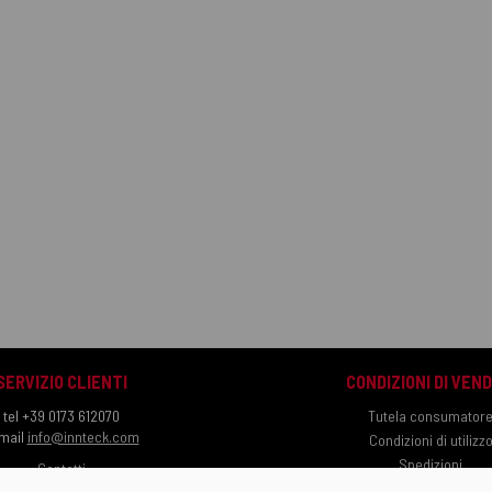
SERVIZIO CLIENTI
CONDIZIONI DI VEND
tel +39 0173 612070
Tutela consumator
mail
info@innteck.com
Condizioni di utilizz
Spedizioni
Contatti
Pagamenti