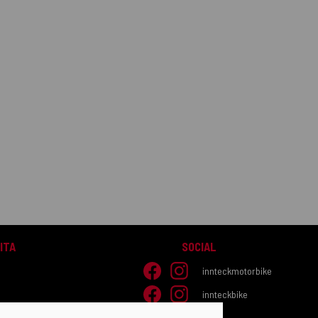
ITA
SOCIAL
e
innteckmotorbike
o
innteckbike