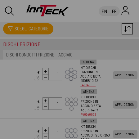
EN
FR
FRIZIONI
SCEGLI CATEGORIE
DISCHI FRIZIONE
DISCHI CONDOTTI FRIZIONE - ACCIAIO
ATHENA
KIT DISCHI
AGGIUNGI AL
FRIZIONE IN
€
APPLICAZIONI
CARRELLO
ACCIAIO BETA
IVA
54.13
450RR 10-12
incl.
P40240001
ATHENA
KIT DISCHI
AGGIUNGI AL
FRIZIONE IN
€
APPLICAZIONI
CARRELLO
ACCIAIO BETA
IVA
54.13
430RR 14-17
incl.
P40240002
ATHENA
KIT DISCHI
AGGIUNGI AL
FRIZIONE IN
€
APPLICAZIONI
CARRELLO
ACCIAIO HSQ CR250
IVA