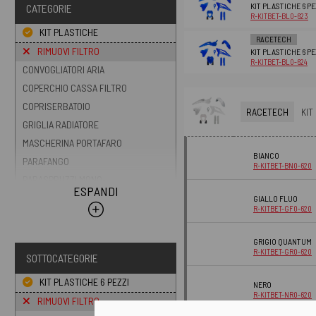
KIT PLASTICHE 6 P
CATEGORIE
R-KITBET-BL0-623
KIT PLASTICHE
RACETECH
RIMUOVI FILTRO
KIT PLASTICHE 6 P
R-KITBET-BL0-624
CONVOGLIATORI ARIA
COPERCHIO CASSA FILTRO
COPRISERBATOIO
RACETECH
KIT
GRIGLIA RADIATORE
MASCHERINA PORTAFARO
BIANCO
PARAFANGO
R-KITBET-BN0-620
PARASPRUZZI MONO-
ESPANDI
AMMORTIZZATORE
GIALLO FLUO
R-KITBET-GF0-620
PORTATARGA
PROTEZIONI PLASTICA
GRIGIO QUANTUM
SEBATOIO
R-KITBET-GR0-620
SOTTOCATEGORIE
TABELLA PORTANUMERO
KIT PLASTICHE 6 PEZZI
NERO
R-KITBET-NR0-620
RIMUOVI FILTRO