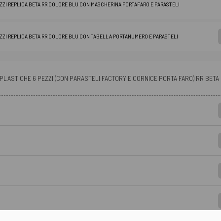
EZZI REPLICA BETA RR COLORE BLU CON MASCHERINA PORTAFARO E PARASTELI
EZZI REPLICA BETA RR COLORE BLU CON TABELLA PORTANUMERO E PARASTELI
 PLASTICHE 6 PEZZI (CON PARASTELI FACTORY E CORNICE PORTA FARO) RR BETA