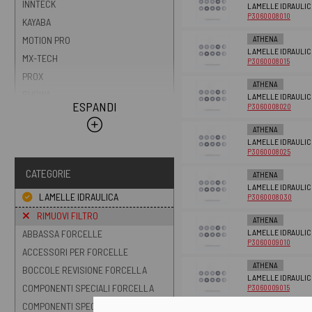
INNTECK
LAMELLE IDRAULICHE
P3060008010
KAYABA
ATHENA
MOTION PRO
LAMELLE IDRAULICHE
MX-TECH
P3060008015
PROX
ATHENA
SHOWA
LAMELLE IDRAULICHE
ESPANDI
P3060008020
SKF
ATHENA
WORKS CONNECTION
LAMELLE IDRAULICHE
XTRIG
P3060008025
CATEGORIE
ATHENA
LAMELLE IDRAULICHE
LAMELLE IDRAULICA
P3060008030
RIMUOVI FILTRO
ATHENA
LAMELLE IDRAULICHE
ABBASSA FORCELLE
P3060009010
ACCESSORI PER FORCELLE
ATHENA
BOCCOLE REVISIONE FORCELLA
LAMELLE IDRAULICHE
COMPONENTI SPECIALI FORCELLA
P3060009015
COMPONENTI SPECIALI
ATHENA