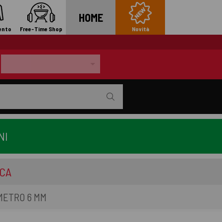
HOME
ento
Free-Time Shop
Novità
NI
ICA
METRO 6 MM