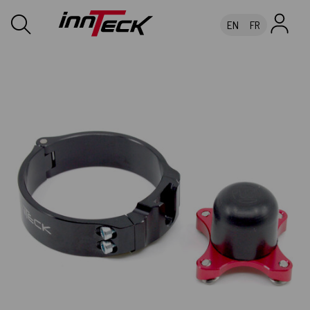
EN
FR