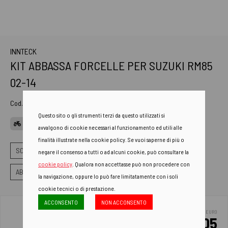
INNTECK
KIT ABBASSA FORCELLE PER SUZUKI RM85
02-14
Cod. Art.
ALM-300
Questo sito o gli strumenti terzi da questo utilizzati si
APPLICAZIONI
avvalgono di cookie necessari al funzionamento ed utili alle
finalità illustrate nella cookie policy. Se vuoi saperne di più o
SOSPENSIONI
ABBASSA FORCELLE
negare il consenso a tutti o ad alcuni cookie, può consultare la
cookie policy
. Qualora non accettasse può non procedere con
ABBASSA FORCELLA STANDARD
la navigazione, oppure lo può fare limitatamente con i soli
cookie tecnici o di prestazione.
ACCONSENTO
NON ACCONSENTO
EURO
60.05