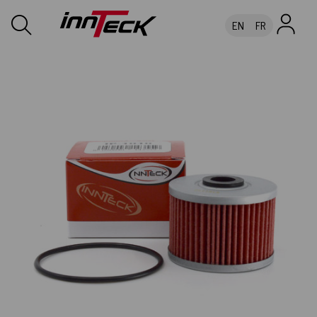
EN
FR