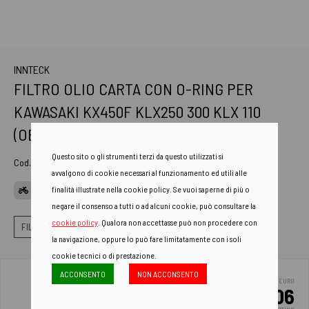
INNTECK
FILTRO OLIO CARTA CON O-RING PER
KAWASAKI KX450F KLX250 300 KLX 110
(OEM 16099-003
Questo sito o gli strumenti terzi da questo utilizzati si
Cod. Art.
IP-1010
avvalgono di cookie necessari al funzionamento ed utili alle
finalità illustrate nella cookie policy. Se vuoi saperne di più o
APPLICAZIONI
negare il consenso a tutti o ad alcuni cookie, può consultare la
cookie policy
. Qualora non accettasse può non procedere con
FILTRI
FILTRI OLIO
FILTRI OLIO IN CARTA
la navigazione, oppure lo può fare limitatamente con i soli
cookie tecnici o di prestazione.
ACCONSENTO
NON ACCONSENTO
EURO
4.06