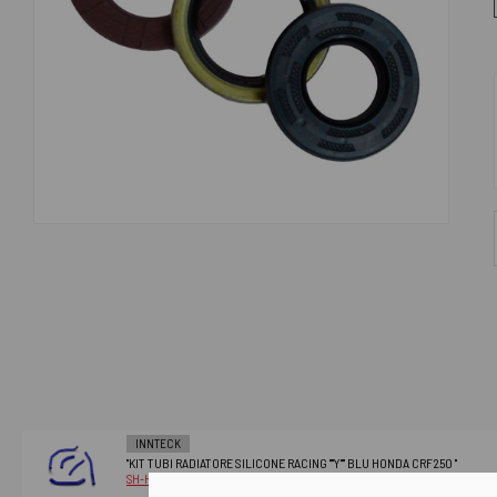
INNTECK
"KIT TUBI RADIATORE SILICONE RACING ""Y"" BLU HONDA CRF250 "
SH-HD528B