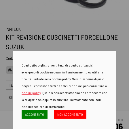
INNTECK
KIT REVISIONE CUSCINETTI FORCELLONE
SUZUKI
Cod. Art.
WY-28-1063
Questo sito o gli strumenti terzi da questo utilizzati si
APPLICAZIONI
avvalgono di cookie necessari al funzionamento ed utili alle
finalità illustrate nella cookie policy. Se vuoi saperne di più o
TELAIO
REVISIONE FORCELLONE LEVERAGGI STERZO
negare il consenso a tutti o ad alcuni cookie, può consultare la
cookie policy
. Qualora non accettasse può non procedere con
KIT CUSCINETTI FORCELLONE
la navigazione, oppure lo può fare limitatamente con i soli
cookie tecnici o di prestazione.
ACCONSENTO
NON ACCONSENTO
EURO
83.06