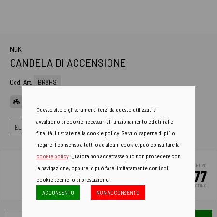
NGK
CANDELA DI ACCENSIONE
Cod. Art.
BR8HS
APPLICAZIONI
Questo sito o gli strumenti terzi da questo utilizzati si
avvalgono di cookie necessari al funzionamento ed utili alle
ELETTRICO
CANDELE
MOTORE 2 TEMPI
finalità illustrate nella cookie policy. Se vuoi saperne di più o
negare il consenso a tutti o ad alcuni cookie, può consultare la
cookie policy
. Qualora non accettasse può non procedere con
EURO
la navigazione, oppure lo può fare limitatamente con i soli
9.77
cookie tecnici o di prestazione.
PREZZO DI LISTINO
ACCONSENTO
NON ACCONSENTO