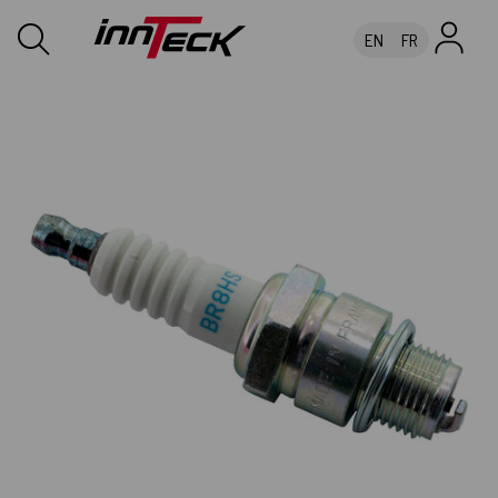
EN
FR