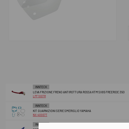
INNTECK
LEVA FRIZIONE FRENO ANTIROTTURA ROSSA KTM SX85 FREERIDE 350
LPF1007R
INNTECK
KIT GUARNIZIONI SERIE SMERIGLIO YAMAHA
NX-40007T
INNTECK