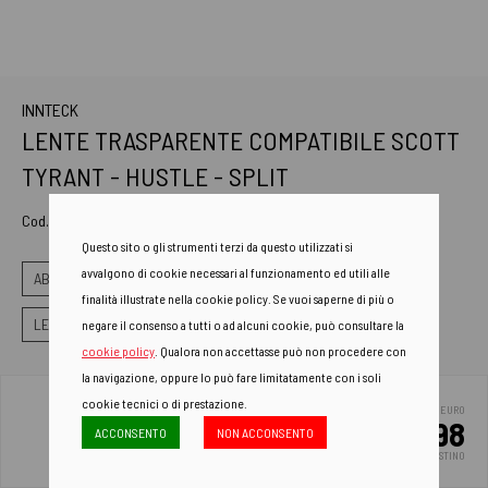
INNTECK
LENTE TRASPARENTE COMPATIBILE SCOTT
TYRANT - HUSTLE - SPLIT
Cod. Art.
LEN17001
Questo sito o gli strumenti terzi da questo utilizzati si
avvalgono di cookie necessari al funzionamento ed utili alle
ABBIGLIAMENTO E PROTEZIONI
LENTI RICAMBI
finalità illustrate nella cookie policy. Se vuoi saperne di più o
LENTI SCOTT
negare il consenso a tutti o ad alcuni cookie, può consultare la
cookie policy
. Qualora non accettasse può non procedere con
la navigazione, oppure lo può fare limitatamente con i soli
cookie tecnici o di prestazione.
EURO
10.98
ACCONSENTO
NON ACCONSENTO
PREZZO DI LISTINO