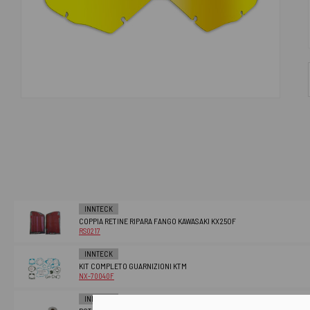
INNTECK
COPPIA RETINE RIPARA FANGO KAWASAKI KX250F
RS0217
INNTECK
KIT COMPLETO GUARNIZIONI KTM
NX-70040F
INNTECK