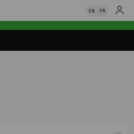
EN
FR
EURO