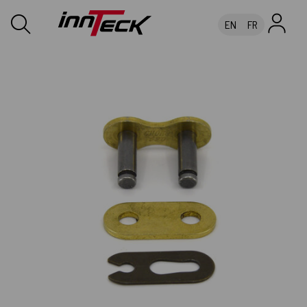
EN
FR