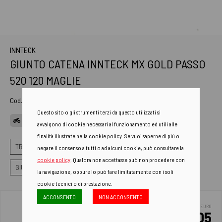
INNTECK
GIUNTO CATENA INNTECK MX GOLD PASSO
520 120 MAGLIE
Cod. Art.
CH-ERG-CLIP
Questo sito o gli strumenti terzi da questo utilizzati si
APP GEN
avvalgono di cookie necessari al funzionamento ed utili alle
finalità illustrate nella cookie policy. Se vuoi saperne di più o
TRASMISSIONE
CATENE
negare il consenso a tutti o ad alcuni cookie, può consultare la
cookie policy
. Qualora non accettasse può non procedere con
GIUNTI PER CATENE TRASMISSIONE
la navigazione, oppure lo può fare limitatamente con i soli
cookie tecnici o di prestazione.
ACCONSENTO
NON ACCONSENTO
EURO
3.05