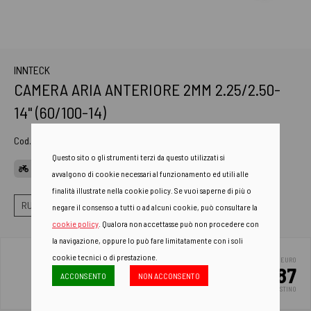
INNTECK
CAMERA ARIA ANTERIORE 2MM 2.25/2.50-
14" (60/100-14)
Cod. Art.
TI-20.1003
Questo sito o gli strumenti terzi da questo utilizzati si
APP GEN
avvalgono di cookie necessari al funzionamento ed utili alle
finalità illustrate nella cookie policy. Se vuoi saperne di più o
RUOTE
CAMERE ARIA
CAMERE ARIA STANDARD
negare il consenso a tutti o ad alcuni cookie, può consultare la
cookie policy
. Qualora non accettasse può non procedere con
la navigazione, oppure lo può fare limitatamente con i soli
cookie tecnici o di prestazione.
EURO
8.87
ACCONSENTO
NON ACCONSENTO
PREZZO DI LISTINO