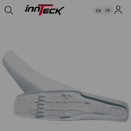
EN
FR