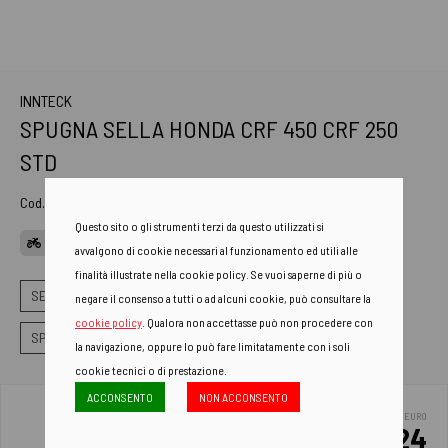
INNTECK
SPUGNA SELLA HONDA CRF 450 CRF 250
STD
Cod. Art.
SP1003012
Questo sito o gli strumenti terzi da questo utilizzati si
APPLICAZIONI
avvalgono di cookie necessari al funzionamento ed utili alle
finalità illustrate nella cookie policy. Se vuoi saperne di più o
SELLE
SPUGNA SELLA
negare il consenso a tutti o ad alcuni cookie, può consultare la
cookie policy
. Qualora non accettasse può non procedere con
SPUGNE SELLA ALTEZZA STANDARD
la navigazione, oppure lo può fare limitatamente con i soli
cookie tecnici o di prestazione.
ACCONSENTO
NON ACCONSENTO
EURO
51.24