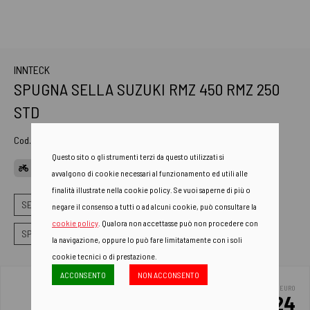
INNTECK
SPUGNA SELLA SUZUKI RMZ 450 RMZ 250
STD
Cod. Art.
SP3009000
Questo sito o gli strumenti terzi da questo utilizzati si
APPLICAZIONI
avvalgono di cookie necessari al funzionamento ed utili alle
finalità illustrate nella cookie policy. Se vuoi saperne di più o
SELLE
SPUGNA SELLA
negare il consenso a tutti o ad alcuni cookie, può consultare la
cookie policy
. Qualora non accettasse può non procedere con
SPUGNE SELLA ALTEZZA STANDARD
la navigazione, oppure lo può fare limitatamente con i soli
cookie tecnici o di prestazione.
ACCONSENTO
NON ACCONSENTO
EURO
51.24