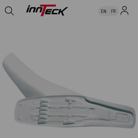
EN
FR