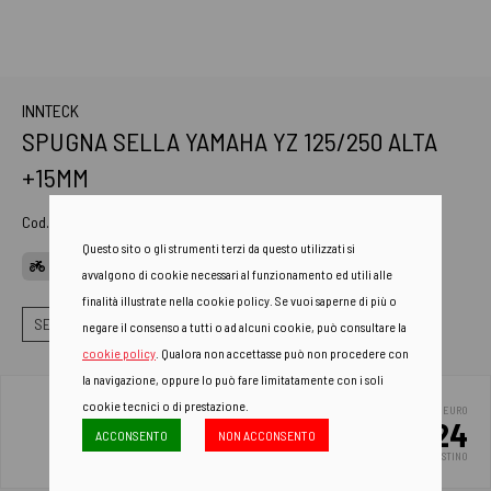
INNTECK
SPUGNA SELLA YAMAHA YZ 125/250 ALTA
+15MM
Cod. Art.
SP4002000
Questo sito o gli strumenti terzi da questo utilizzati si
APPLICAZIONI
avvalgono di cookie necessari al funzionamento ed utili alle
finalità illustrate nella cookie policy. Se vuoi saperne di più o
SELLE
SPUGNA SELLA
SPUGNE SELLA MAGGIORATE
negare il consenso a tutti o ad alcuni cookie, può consultare la
cookie policy
. Qualora non accettasse può non procedere con
la navigazione, oppure lo può fare limitatamente con i soli
cookie tecnici o di prestazione.
EURO
51.24
ACCONSENTO
NON ACCONSENTO
PREZZO DI LISTINO