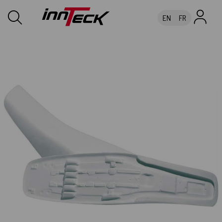
EN
FR