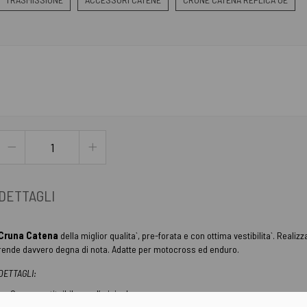
DETTAGLI
Cruna Catena
della miglior qualita`, pre-forata e con ottima vestibilita`. Realizz
rende davvero degna di nota. Adatte per motocross ed enduro.
DETTAGLI:
Cruna sostituibile con l’originale