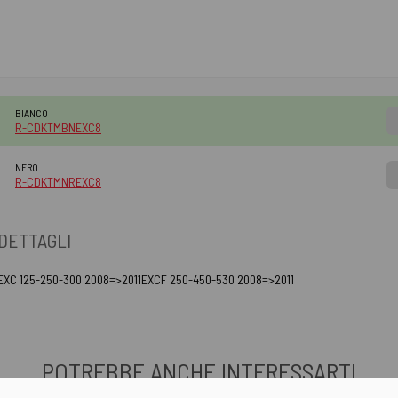
BIANCO
R-CDKTMBNEXC8
NERO
R-CDKTMNREXC8
DETTAGLI
EXC 125-250-300 2008=>2011EXCF 250-450-530 2008=>2011
POTREBBE ANCHE INTERESSARTI