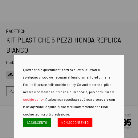
RACETECH
KIT PLASTICHE 5 PEZZI HONDA REPLICA
BIANCO
Cod. Art.
R-KITCRF-BN0-505
Questo sito o gli strumenti terzi da questo utilizzati si
APPLICAZIONI
avvalgono di cookie necessari al funzionamento ed utili alle
finalità illustrate nella cookie policy. Se vuoi saperne di più o
PLASTICHE
KIT PLASTICHE
KIT PLASTICHE 5 PEZZI
negare il consenso a tutti o ad alcuni cookie, può consultare la
cookie policy
. Qualora non accettasse può non procedere con
la navigazione, oppure lo può fare limitatamente con i soli
cookie tecnici o di prestazione.
EURO
124.95
ACCONSENTO
NON ACCONSENTO
PREZZO DI LISTINO