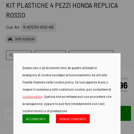
KIT PLASTICHE 4 PEZZI HONDA REPLICA
ROSSO
Cod. Art.
R-KITCRX-RS0-415
APPLICAZIONI
PLASTICHE
KIT PLASTICHE
KIT PLASTICHE 4 PEZZI
Questo sito o gli strumenti terzi da questo utilizzati si
avvalgono di cookie necessari al funzionamento ed utili alle
EURO
131.96
finalità illustrate nella cookie policy. Se vuoi saperne di più o
negare il consenso a tutti o ad alcuni cookie, può consultare la
PREZZO DI LISTINO
cookie policy
. Qualora non accettasse può non procedere con
la navigazione, oppure lo può fare limitatamente con i soli
cookie tecnici o di prestazione.
AGGIUNGI AL CARRELLO
ACCONSENTO
NON ACCONSENTO