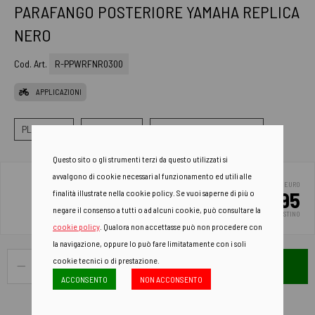
PARAFANGO POSTERIORE YAMAHA REPLICA
NERO
Cod. Art.
R-PPWRFNR0300
APPLICAZIONI
PLASTICHE
PARAFANGO
PARAFANGO POSTERIORE
Questo sito o gli strumenti terzi da questo utilizzati si
avvalgono di cookie necessari al funzionamento ed utili alle
EURO
32.95
finalità illustrate nella cookie policy. Se vuoi saperne di più o
negare il consenso a tutti o ad alcuni cookie, può consultare la
PREZZO DI LISTINO
cookie policy
. Qualora non accettasse può non procedere con
la navigazione, oppure lo può fare limitatamente con i soli
cookie tecnici o di prestazione.
AGGIUNGI AL CARRELLO
ACCONSENTO
NON ACCONSENTO