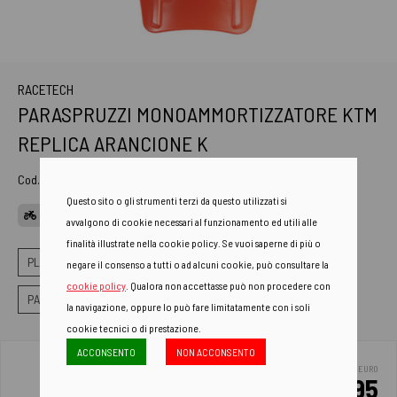
RACETECH
PARASPRUZZI MONOAMMORTIZZATORE KTM
REPLICA ARANCIONE K
Cod. Art.
R-PSPKTMAR185
Questo sito o gli strumenti terzi da questo utilizzati si
APPLICAZIONI
avvalgono di cookie necessari al funzionamento ed utili alle
finalità illustrate nella cookie policy. Se vuoi saperne di più o
PLASTICHE
PARASPRUZZI MONO-AMMORTIZZATORE
negare il consenso a tutti o ad alcuni cookie, può consultare la
cookie policy
. Qualora non accettasse può non procedere con
PARASPRUZZI MONOAMMORTIZZATORE
la navigazione, oppure lo può fare limitatamente con i soli
cookie tecnici o di prestazione.
ACCONSENTO
NON ACCONSENTO
EURO
15.95