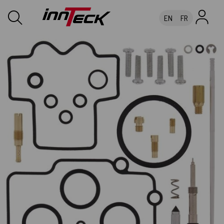
EN
FR