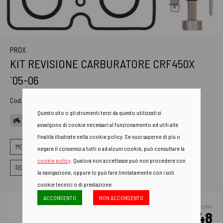
PROX
KIT REVISIONE CARBURATORE CRF450X
`05-06
Cod. Art.
55.10470
Questo sito o gli strumenti terzi da questo utilizzati si
APPLICAZIONI
avvalgono di cookie necessari al funzionamento ed utili alle
finalità illustrate nella cookie policy. Se vuoi saperne di più o
MOTORE
CARBURATORI E ACCESSORI
negare il consenso a tutti o ad alcuni cookie, può consultare la
cookie policy
. Qualora non accettasse può non procedere con
REVISIONE CARBURATORE
la navigazione, oppure lo può fare limitatamente con i soli
cookie tecnici o di prestazione.
ACCONSENTO
NON ACCONSENTO
EURO
62.48