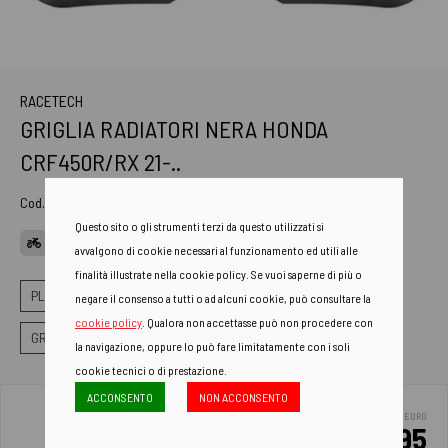
RACETECH
GRIGLIA RADIATORI NERA HONDA
CRF450R/RX 21-..
Cod. Art.
R-GRCRFNR0021
Questo sito o gli strumenti terzi da questo utilizzati si
APPLICAZIONI
avvalgono di cookie necessari al funzionamento ed utili alle
finalità illustrate nella cookie policy. Se vuoi saperne di più o
PLASTICHE
GRIGLIA RADIATORE
negare il consenso a tutti o ad alcuni cookie, può consultare la
cookie policy
. Qualora non accettasse può non procedere con
GRIGLIA RADIATORE MAGGIORATA
la navigazione, oppure lo può fare limitatamente con i soli
cookie tecnici o di prestazione.
ACCONSENTO
NON ACCONSENTO
EURO
38.95