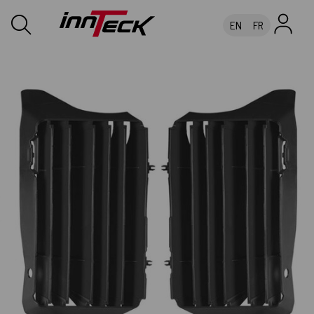
EN
FR