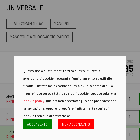
UNIVERSALE
LEVE COMANDI CAVI
MANOPOLE
MANOPOLE A BLOCCAGGIO RAPIDO
EURO
32.95
Questo sito o gli strumenti terzi da questo utilizzati si
PREZZO DI LISTINO
avvalgono di cookie necessari al funzionamento ed utili alle
finalità illustrate nella cookie policy. Se vuoi saperne di più o
negare il consenso a tutti o ad alcuni cookie, può consultare la
ARANCIONE FLUO
cookie policy
. Qualora non accettasse può non procedere con
R-MPRAN000021
la navigazione, oppure lo può fare limitatamente con i soli
BLU
cookie tecnici o di prestazione.
R-MPRBL000021
ACCONSENTO
NON ACCONSENTO
GIALLO FLUO
R-MPRGF000021