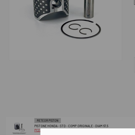
METEOR PISTON
PISTONE HONDA - STD - COMP.ORIGINALE - DIAM 67,5
PC2380110