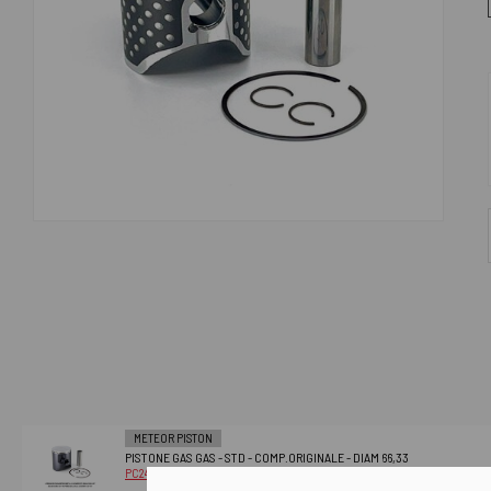
METEOR PISTON
PISTONE GAS GAS - STD - COMP.ORIGINALE - DIAM 66,33
PC2484A