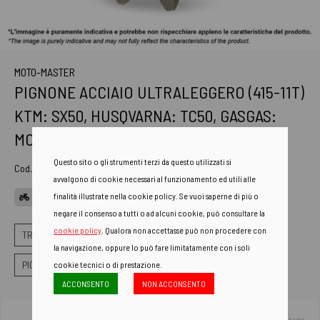
MOTO-MASTER
PIGNONE ACCIAIO ULTRALEGGERO (415-11T)
KTM: SX50, HUSQVARNA: TC50, GASGAS:
MC50
Questo sito o gli strumenti terzi da questo utilizzati si
Cod. Art.
610541111
avvalgono di cookie necessari al funzionamento ed utili alle
finalità illustrate nella cookie policy. Se vuoi saperne di più o
APPLICAZIONI
negare il consenso a tutti o ad alcuni cookie, può consultare la
cookie policy
. Qualora non accettasse può non procedere con
TRASMISSIONE
PIGNONI
la navigazione, oppure lo può fare limitatamente con i soli
PIGNONE ACCIAIO ULTRALEGGERO
cookie tecnici o di prestazione.
ACCONSENTO
NON ACCONSENTO