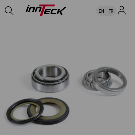
EN
FR