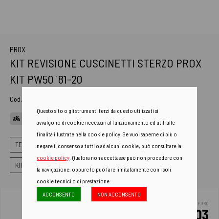
PROX
KIT REVISIONE CUSCINETTI STERZO PROX
KIT PW50 `81-20
Cod. Art.
24.110064
Questo sito o gli strumenti terzi da questo utilizzati si
APPLICAZIONI
avvalgono di cookie necessari al funzionamento ed utili alle
finalità illustrate nella cookie policy. Se vuoi saperne di più o
TELAIO
REVISIONE FORCELLONE LEVERAGGI STERZO
negare il consenso a tutti o ad alcuni cookie, può consultare la
cookie policy
. Qualora non accettasse può non procedere con
KIT CUSCINETTI STERZO CON GUARNIZIONI
la navigazione, oppure lo può fare limitatamente con i soli
cookie tecnici o di prestazione.
ACCONSENTO
NON ACCONSENTO
EURO
39.03