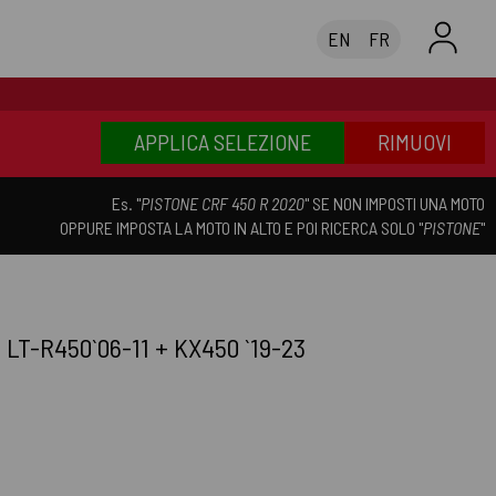
EN
FR
APPLICA SELEZIONE
RIMUOVI
Es. "
PISTONE CRF 450 R 2020
" SE NON IMPOSTI UNA MOTO
OPPURE IMPOSTA LA MOTO IN ALTO E POI RICERCA SOLO "
PISTONE
"
T-R450`06-11 + KX450 `19-23