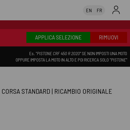
EN
FR
APPLICA SELEZIONE
RIMUOVI
Es. "
PISTONE CRF 450 R 2020
" SE NON IMPOSTI UNA MOTO
OPPURE IMPOSTA LA MOTO IN ALTO E POI RICERCA SOLO "
PISTONE
"
 CORSA STANDARD | RICAMBIO ORIGINALE