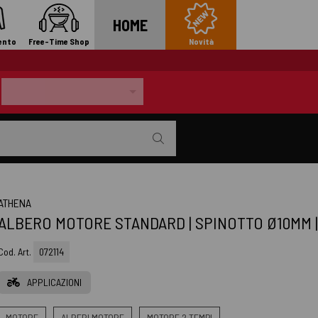
HOME
ento
Free-Time Shop
Novità
ATHENA
ALBERO MOTORE STANDARD | SPINOTTO Ø10MM |
Cod. Art.
072114
APPLICAZIONI
MOTORE
ALBERI MOTORE
MOTORE 2 TEMPI