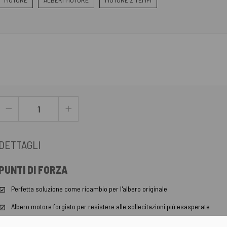
DETTAGLI
PUNTI DI FORZA
Perfetta soluzione come ricambio per l'albero originale
Albero motore forgiato per resistere alle sollecitazioni più esasperate
Bilanciamento superiore e biella alleggerita nel peso rispetto al ricambio or