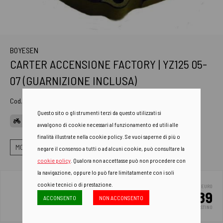
BOYESEN
CARTER ACCENSIONE FACTORY | YZ125 05-
07 (GUARNIZIONE INCLUSA)
Cod. Art.
BOYSC-33AB
Questo sito o gli strumenti terzi da questo utilizzati si
APPLICAZIONI
avvalgono di cookie necessari al funzionamento ed utili alle
finalità illustrate nella cookie policy. Se vuoi saperne di più o
MOTORE
ACCENSIONE
CARTER ACCENSIONE
negare il consenso a tutti o ad alcuni cookie, può consultare la
cookie policy
. Qualora non accettasse può non procedere con
la navigazione, oppure lo può fare limitatamente con i soli
cookie tecnici o di prestazione.
EURO
155.89
ACCONSENTO
NON ACCONSENTO
PREZZO DI LISTINO