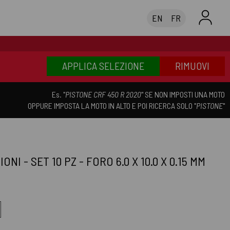
EN
FR
APPLICA SELEZIONE
RIMUOVI
Es. "
PISTONE CRF 450 R 2020
" SE NON IMPOSTI UNA MOTO
OPPURE IMPOSTA LA MOTO IN ALTO E POI RICERCA SOLO "
PISTONE
"
 - SET 10 PZ - FORO 6.0 X 10.0 X 0.15 MM