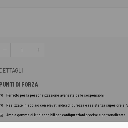
DETTAGLI
PUNTI DI FORZA
Perfetto per la personalizzazione avanzata delle sospensioni.
Realizzate in acciaio con elevati indici di durezza e resistenza superiore all’
Ampia gamma di kit disponibili per configurazioni precise e personalizzate.