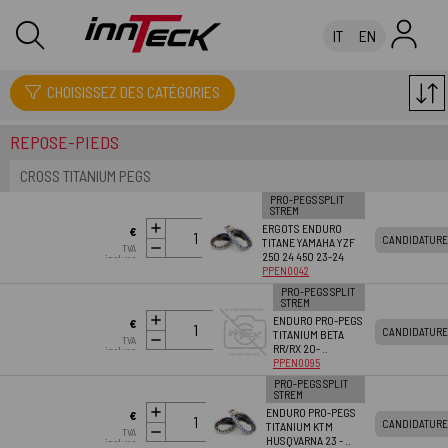
IT
EN
CHOISISSEZ DES CATÉGORIES
CATALOGUE: PRO-PEGS SPLIT STREM
REPOSE-PIEDS
CROSS TITANIUM PEGS
PRO-PEGS SPLIT
STREM
AJOUTER
ERGOTS ENDURO
€
CANDIDATURE
AU PANIER
TITANE YAMAHA YZF
TVA
250 24 450 23-24
360.95
incluse
PPEN0042
PRO-PEGS SPLIT
STREM
AJOUTER
ENDURO PRO-PEGS
€
CANDIDATURE
AU PANIER
TITANIUM BETA
TVA
RR/RX 20- ..
360.95
incluse
PPEN0095
PRO-PEGS SPLIT
STREM
AJOUTER
ENDURO PRO-PEGS
€
CANDIDATURE
AU PANIER
TITANIUM KTM
TVA
HUSQVARNA 23 - ..
360.95
incluse