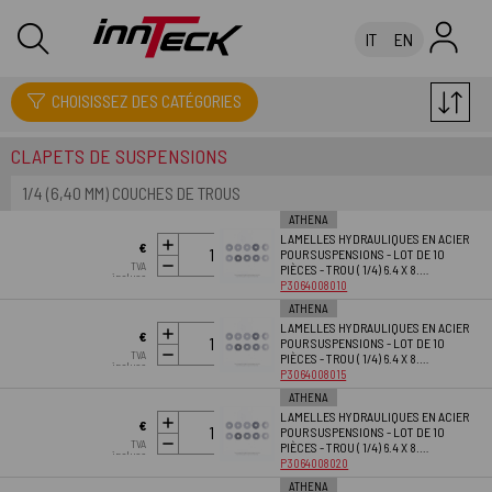
IT
EN
SUSPENSIONS
CHOISISSEZ DES CATÉGORIES
CLAPETS DE SUSPENSIONS
1/4 (6,40 MM) COUCHES DE TROUS
ATHENA
LAMELLES HYDRAULIQUES EN ACIER
AJOUTER
€
POUR SUSPENSIONS - LOT DE 10
AU PANIER
TVA
PIÈCES - TROU ( 1/4) 6.4 X 8.…
26.18
incluse
P3064008010
ATHENA
LAMELLES HYDRAULIQUES EN ACIER
AJOUTER
€
POUR SUSPENSIONS - LOT DE 10
AU PANIER
TVA
PIÈCES - TROU ( 1/4) 6.4 X 8.…
26.18
incluse
P3064008015
ATHENA
LAMELLES HYDRAULIQUES EN ACIER
AJOUTER
€
POUR SUSPENSIONS - LOT DE 10
AU PANIER
TVA
PIÈCES - TROU ( 1/4) 6.4 X 8.…
26.18
incluse
P3064008020
ATHENA