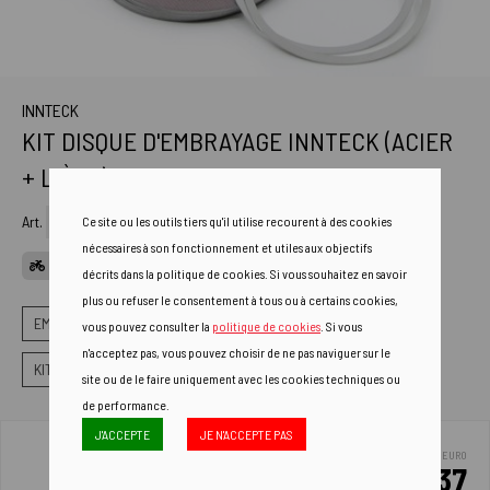
INNTECK
KIT DISQUE D'EMBRAYAGE INNTECK (ACIER
+ LIÈGE)
Art.
AXC99-002
Ce site ou les outils tiers qu'il utilise recourent à des cookies
nécessaires à son fonctionnement et utiles aux objectifs
CANDIDATURES
décrits dans la politique de cookies. Si vous souhaitez en savoir
plus ou refuser le consentement à tous ou à certains cookies,
EMBRAYAGES
DISQUES DE FRICTION
vous pouvez consulter la
politique de cookies
. Si vous
n'acceptez pas, vous pouvez choisir de ne pas naviguer sur le
KIT D'EMBRAYAGE COMPLET
site ou de le faire uniquement avec les cookies techniques ou
de performance.
J'ACCEPTE
JE N'ACCEPTE PAS
EURO
82.37