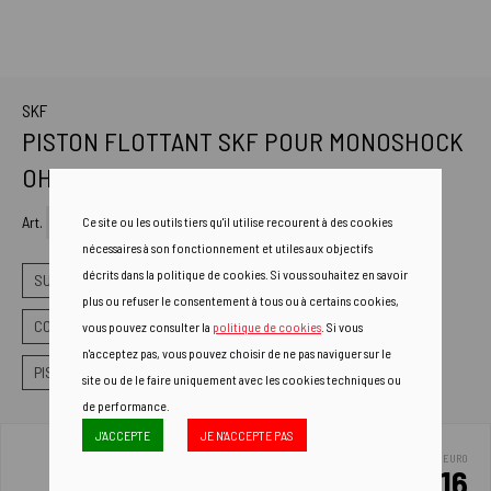
SKF
PISTON FLOTTANT SKF POUR MONOSHOCK
OHLINS
Art.
FP-OHL
Ce site ou les outils tiers qu'il utilise recourent à des cookies
nécessaires à son fonctionnement et utiles aux objectifs
décrits dans la politique de cookies. Si vous souhaitez en savoir
SUSPENSIONS
plus ou refuser le consentement à tous ou à certains cookies,
COMPOSANTS SPÉCIAUX DE L'AMORTISSEUR ARR
vous pouvez consulter la
politique de cookies
. Si vous
n'acceptez pas, vous pouvez choisir de ne pas naviguer sur le
PISTON D'AMORTISSEUR FLOTTANT
site ou de le faire uniquement avec les cookies techniques ou
de performance.
J'ACCEPTE
JE N'ACCEPTE PAS
EURO
95.16