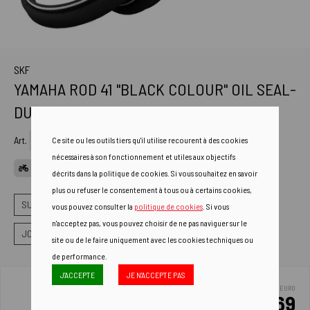
SKF
YAMAHA ROD 41 "BLACK COLOUR" OIL SEAL-
DUST COVER KIT
Art.
KITB-41Y
Ce site ou les outils tiers qu'il utilise recourent à des cookies
nécessaires à son fonctionnement et utiles aux objectifs
CANDIDATURES
décrits dans la politique de cookies. Si vous souhaitez en savoir
plus ou refuser le consentement à tous ou à certains cookies,
SUSPENSIONS
JOINTS DE FOURCHE
vous pouvez consulter la
politique de cookies
. Si vous
n'acceptez pas, vous pouvez choisir de ne pas naviguer sur le
JOINTS ANTI-POUSSIÈRE ET ANTI-HUILE COUL
site ou de le faire uniquement avec les cookies techniques ou
de performance.
J'ACCEPTE
JE N'ACCEPTE PAS
EURO
37.69