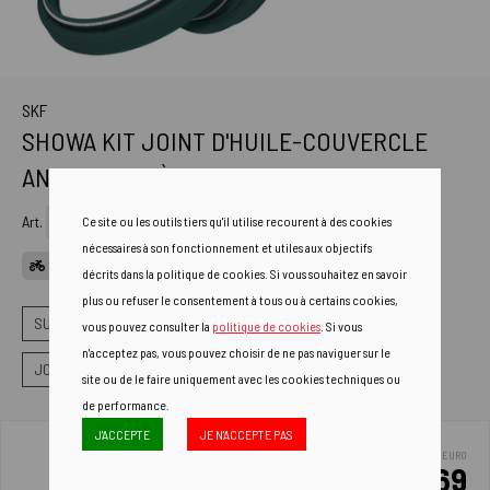
SKF
SHOWA KIT JOINT D'HUILE-COUVERCLE
ANTI-POUSSIÈRE MM 45 VERT
Art.
KITG-45S
Ce site ou les outils tiers qu'il utilise recourent à des cookies
nécessaires à son fonctionnement et utiles aux objectifs
CANDIDATURES
décrits dans la politique de cookies. Si vous souhaitez en savoir
plus ou refuser le consentement à tous ou à certains cookies,
SUSPENSIONS
JOINTS DE FOURCHE
vous pouvez consulter la
politique de cookies
. Si vous
n'acceptez pas, vous pouvez choisir de ne pas naviguer sur le
JOINTS ANTI-POUSSIÈRE ET ANTI-HUILE COUL
site ou de le faire uniquement avec les cookies techniques ou
de performance.
J'ACCEPTE
JE N'ACCEPTE PAS
EURO
37.69