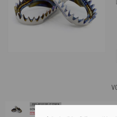
V
PRO-PEGS SPLIT STREM
GENOUILLÈRES MX TITANE KAWASAKI KX250F KX450F
PPMX003