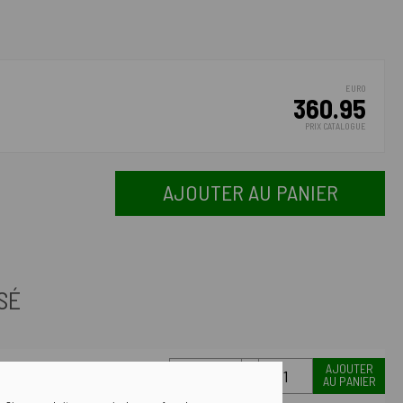
EURO
360.95
PRIX CATALOGUE
AJOUTER AU PANIER
SÉ
AJOUTER
€ 360.95
AU PANIER
TVA incluse