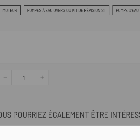
MOTEUR
POMPES À EAU OVERS OU KIT DE RÉVISION ST
POMPE D'EAU
OUS POURRIEZ ÉGALEMENT ÊTRE INTÉRES