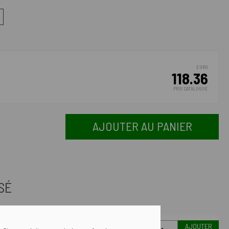
EURO
118.36
PRIX CATALOGUE
AJOUTER AU PANIER
SÉ
AJOUTER
€ 96.56