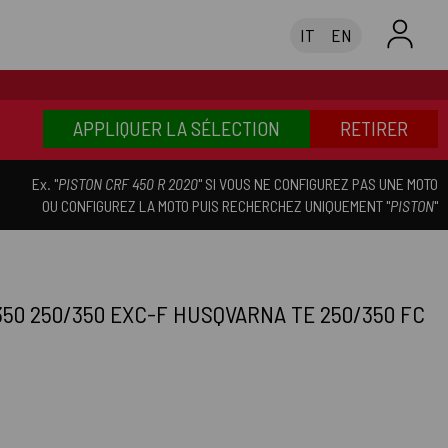
IT
EN
APPLIQUER LA SÉLECTION
RETIRER
Ex. "
PISTON CRF 450 R 2020
" SI VOUS NE CONFIGUREZ PAS UNE MOTO
OU CONFIGUREZ LA MOTO PUIS RECHERCHEZ UNIQUEMENT "
PISTON
"
50 250/350 EXC-F HUSQVARNA TE 250/350 FC