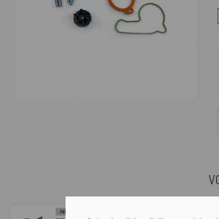
V
INNTECK