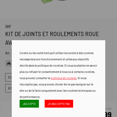
SKF
KIT DE JOINTS ET ROULEMENTS ROUE
AVANT APRILIA MOTO GUZZI BMW
Art.
VKWB-F-25-B
Ce site ou les outils tiers qu'il utilise recourent à des cookies
nécessaires à son fonctionnement et utiles aux objectifs
CANDIDATURES
décrits dans la politique de cookies. Si vous souhaitez en savoir
plus ou refuser le consentement à tous ou à certains cookies,
ROUES
KIT DE RÉVISION DES ROUES
vous pouvez consulter la
politique de cookies
. Si vous
n'acceptez pas, vous pouvez choisir de ne pas naviguer sur le
KIT DE JOINTS ET DE ROULEMENTS COMPATIBL
site ou de le faire uniquement avec les cookies techniques ou
de performance.
J'ACCEPTE
JE N'ACCEPTE PAS
EURO
31.99