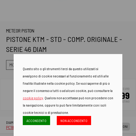
METEOR PISTON
PISTONE KTM - STD - COMP. ORIGINALE -
SERIE 46 DIAM
MOTORE
PISTONI
MOTORE 2 TEMPI
Questo sito o gli strumenti terzi da questo utilizzati si
avvalgono di cookie necessari al funzionamento ed utili alle
finalità illustrate nella cookie policy. Se vuoi saperne di più o
EURO
negare il consenso a tutti o ad alcuni cookie, può consultare la
96.99
cookie policy
. Qualora non accettasse può non procedere con
PREZZO DI LISTINO
la navigazione, oppure lo può fare limitatamente con i soli
cookie tecnici o di prestazione.
ACCONSENTO
NON ACCONSENTO
AGGIUNGI A
DIAM 46,94
CARRELLO
APPLICAZIONI
PC1852A