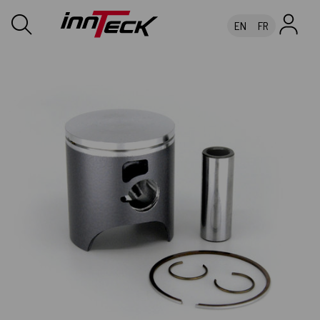
EN
FR