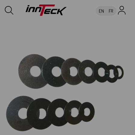
EN
FR