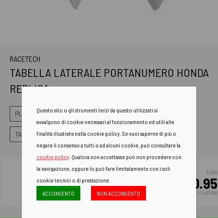
RACETECH
TABELLA LATERALE PORTANUMERO HONDA
REPLICA
Questo sito o gli strumenti terzi da questo utilizzati si
PLASTICHE
TABELLA PORTANUMERO
avvalgono di cookie necessari al funzionamento ed utili alle
TABELLA PORTANUMERO LATERALE
finalità illustrate nella cookie policy. Se vuoi saperne di più o
negare il consenso a tutti o ad alcuni cookie, può consultare la
cookie policy
. Qualora non accettasse può non procedere con
la navigazione, oppure lo può fare limitatamente con i soli
EURO
60.95
cookie tecnici o di prestazione.
ACCONSENTO
NON ACCONSENTO
PREZZO DI LISTINO