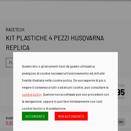
RACETECH
KIT PLASTICHE 4 PEZZI HUSQVARNA
REPLICA
PLASTICHE
KIT PLASTICHE
KIT PLASTICHE 4 PEZZI
Questo sito o gli strumenti terzi da questo utilizzati si
avvalgono di cookie necessari al funzionamento ed utili alle
finalità illustrate nella cookie policy. Se vuoi saperne di più o
EURO
negare il consenso a tutti o ad alcuni cookie, può consultare la
155.95
cookie policy
. Qualora non accettasse può non procedere con
PREZZO DI LISTINO
la navigazione, oppure lo può fare limitatamente con i soli
cookie tecnici o di prestazione.
ACCONSENTO
NON ACCONSENTO
AGGIUN
BIANCO
CARRE
APPLICAZIONI
R-KITHSQ-BN0-417